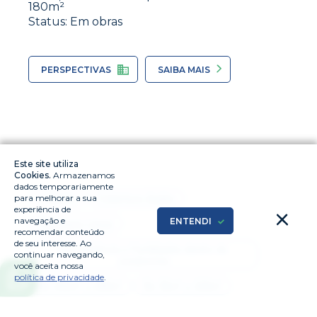
180m²
Status: Em obras
PERSPECTIVAS
SAIBA MAIS
Este site utiliza
Cookies.
Armazenamos
dados temporariamente
1 Quarto
Cobertura duplex
para melhorar a sua
experiência de
navegação e
ENTENDI
Cobertura Linear
recomendar conteúdo
de seu interesse. Ao
Conveniência e Facilidades dentro do
continuar navegando,
condomínio
você aceita nossa
política de privacidade
.
De 101m² a 200m²
De 35m² a 100m²
Double Suítes
Fachada moderna